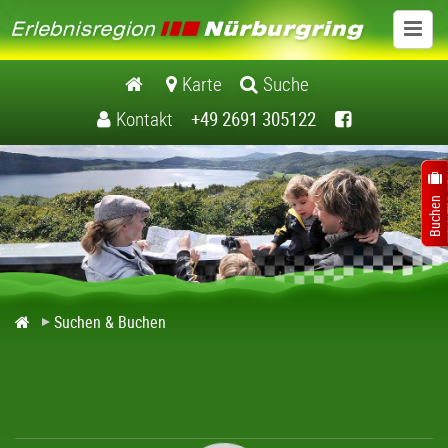
www.erlebnisregionnuerburgring.de
Karte
Suche
Kontakt
+49 2691 305122
Aktiv
Ausflugsziele
Veranstaltungen
Übernachten
Suchen & Buchen
Essen und Genießen
Nürburgring
Kontakt