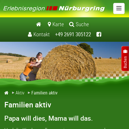
Aktiv
Karte
Suche
Kontakt
+49 2691 305122
Wandern
Radfahren
Winter
Motorrad
Aktiv
Familien aktiv
Familien aktiv
Familien aktiv
Sport / Outdoor
Papa will dies, Mama will das.