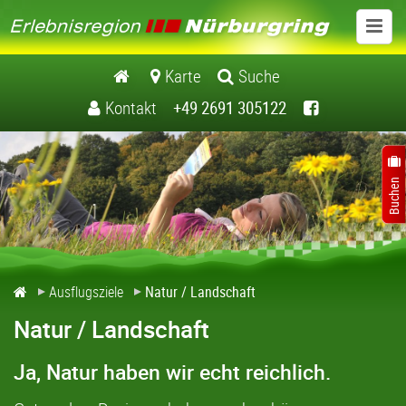
Ausflugsziele
Karte
Suche
Kontakt
+49 2691 305122
Schlösser / Burgen
Museen
Kirchen / Klöster
Natur / Landschaft
Ausflugsziele
Natur / Landschaft
Freizeiteinrichtungen
Natur / Landschaft
Freizeitführer Erlebnisregion Nuerburgring
Ja, Natur haben wir echt reichlich.