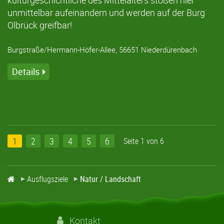
unmittelbar aufeinandern und werden auf der Burg
Olbrück greifbar!
Burgstraße/Hermann-Höfer-Allee, 56651 Niederdürenbach
Details
1
2
3
4
5
6
Seite 1 von 6
Ausflugsziele
Natur / Landschaft
Kontakt