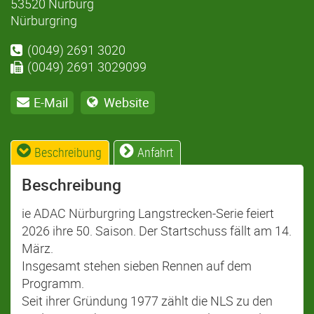
53520 Nürburg
Nürburgring
(0049) 2691 3020
(0049) 2691 3029099
E-Mail
Website
Beschreibung
Anfahrt
Beschreibung
ie ADAC Nürburgring Langstrecken-Serie feiert
2026 ihre 50. Saison. Der Startschuss fällt am 14.
März.
Insgesamt stehen sieben Rennen auf dem
Programm.
Seit ihrer Gründung 1977 zählt die NLS zu den