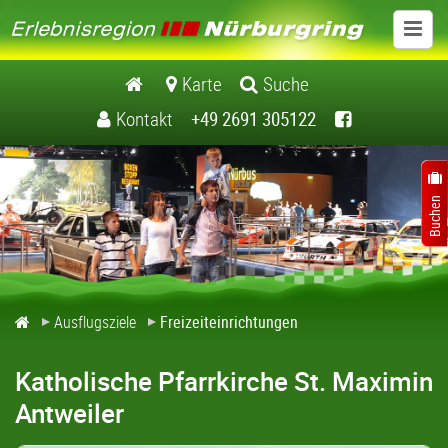
Ausflugsziele
Karte
Suche
Kontakt
+49 2691 305122
Schlösser / Burgen
Museen
Kirchen / Klöster
Natur / Landschaft
Ausflugsziele
Freizeiteinrichtungen
Freizeiteinrichtungen
Katholische Pfarrkirche St. Maximin
Freizeitführer Erlebnisregion Nuerburgring
Antweiler