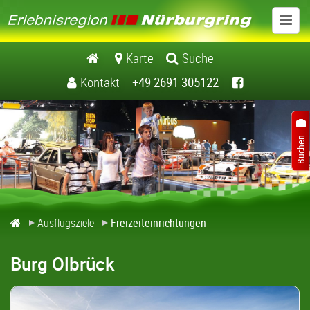
Ausflugsziele
Karte
Suche
Kontakt
+49 2691 305122
Schlösser / Burgen
Museen
Kirchen / Klöster
Natur / Landschaft
Ausflugsziele
Freizeiteinrichtungen
Freizeiteinrichtungen
Burg Olbrück
Freizeitführer Erlebnisregion Nuerburgring