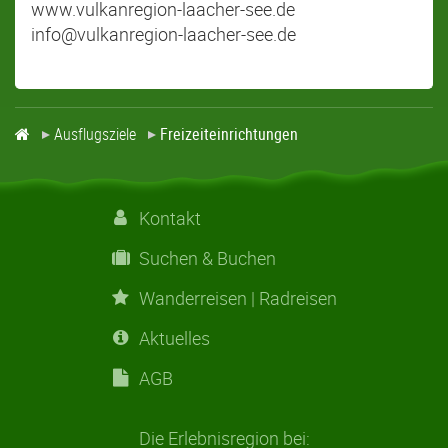
www.vulkanregion-laacher-see.de
info@vulkanregion-laacher-see.de
Ausflugsziele
Freizeiteinrichtungen
Kontakt
Suchen & Buchen
Wanderreisen | Radreisen
Aktuelles
AGB
Die Erlebnisregion bei: