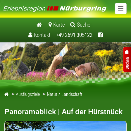
Ausflugsziele
Karte
Suche
Kontakt
+49 2691 305122
Schlösser / Burgen
Museen
Kirchen / Klöster
Natur / Landschaft
Ausflugsziele
Natur / Landschaft
Freizeiteinrichtungen
Panoramablick | Auf der Hürstnück
Freizeitführer Erlebnisregion Nuerburgring