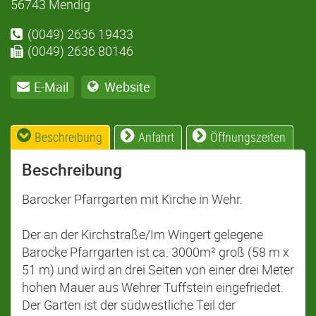
56743 Mendig
(0049) 2636 19433
(0049) 2636 80146
E-Mail
Website
Beschreibung
Anfahrt
Öffnungszeiten
Beschreibung
Barocker Pfarrgarten mit Kirche in Wehr.
Der an der Kirchstraße/Im Wingert gelegene
Barocke Pfarrgarten ist ca. 3000m² groß (58 m x
51 m) und wird an drei Seiten von einer drei Meter
hohen Mauer aus Wehrer Tuffstein eingefriedet.
Der Garten ist der südwestliche Teil der