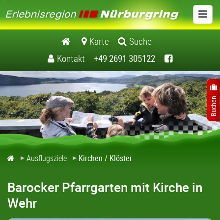
Ausflugsziele
Karte
Suche
Kontakt
+49 2691 305122
Schlösser / Burgen
Museen
Kirchen / Klöster
Natur / Landschaft
Ausflugsziele
Kirchen / Klöster
Freizeiteinrichtungen
Barocker Pfarrgarten mit Kirche in
Freizeitführer Erlebnisregion Nuerburgring
Wehr