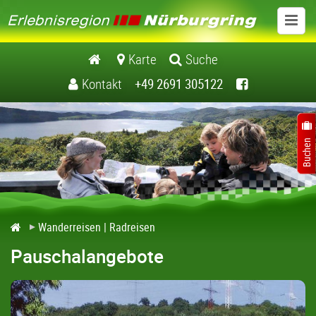
www.erlebnisregionnuerburgring.de
Karte
Suche
Kontakt
+49 2691 305122
Aktiv
Ausflugsziele
Veranstaltungen
Übernachten
Wanderreisen | Radreisen
Essen und Genießen
Pauschalangebote
Nürburgring
Kontakt