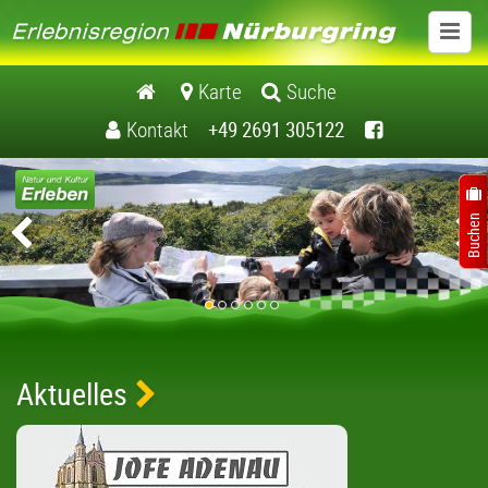
www.erlebnisregionnuerburgring.de
Karte
Suche
Kontakt
+49 2691 305122
Aktiv
Ausflugsziele
Veranstaltungen
Übernachten
Essen und Genießen
Aktuelles
Nürburgring
Kontakt