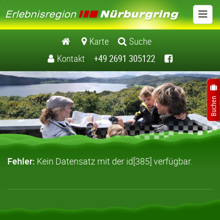
www.erlebnisregionnuerburgring.de
Karte
Suche
Kontakt
+49 2691 305122
Aktiv
Ausflugsziele
Veranstaltungen
Übernachten
Fehler:
Kein Datensatz mit der id[385] verfügbar.
Essen und Genießen
Nürburgring
Kontakt