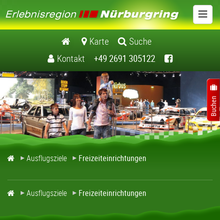
Ausflugsziele
Karte
Suche
Kontakt
+49 2691 305122
Schlösser / Burgen
Museen
Kirchen / Klöster
Natur / Landschaft
Ausflugsziele
Freizeiteinrichtungen
Freizeiteinrichtungen
Freizeitführer Erlebnisregion Nuerburgring
Ausflugsziele
Freizeiteinrichtungen