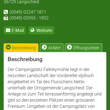
56729 Langscheid
(0049) 02247 1811
(0049) 02655 - 1852
E-Mail
Website
Beschreibung
Anfahrt
Öffnungszeiten
Beschreibung
Der Campingplatz Falkleymühle liegt in der
reizvollen Landschaft der Vordereifel idyllisch
eingebettet im Tal des Flüsschens Nette
unterhalb der Ortsgemeinde Langscheid. Die
Anlage ist zum Teil terrassenförmig angelegt und
gibt so den einzelnen Plätzen einen grösseren
Freiraum. Umgeben ist der Campingplatz von