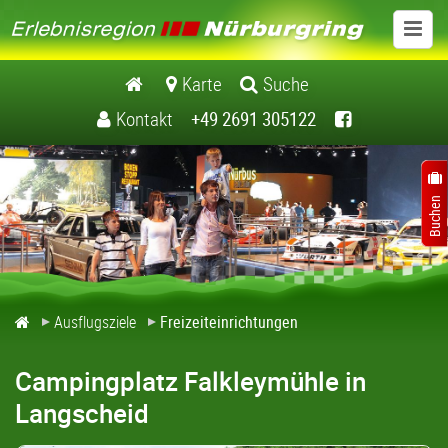
Ausflugsziele
Karte
Suche
Kontakt
+49 2691 305122
Schlösser / Burgen
Museen
Kirchen / Klöster
Natur / Landschaft
Ausflugsziele
Freizeiteinrichtungen
Freizeiteinrichtungen
Campingplatz Falkleymühle in
Freizeitführer Erlebnisregion Nuerburgring
Langscheid