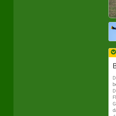
D
b
D
F
G
d