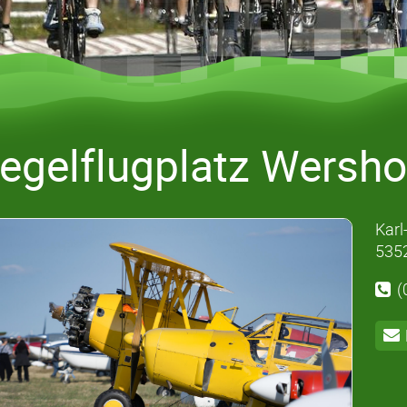
egelflugplatz Wersho
Karl
535
(