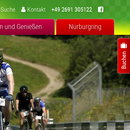
Suche
Kontakt
+49 2691 305122
n und Genießen
Nürburgring