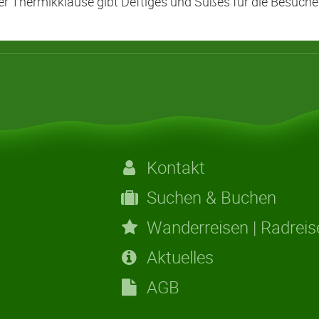
er Thermikklause gibt Deftiges und Süßes für die Besuche
Kontakt
Suchen & Buchen
Wanderreisen | Radreis
Aktuelles
AGB