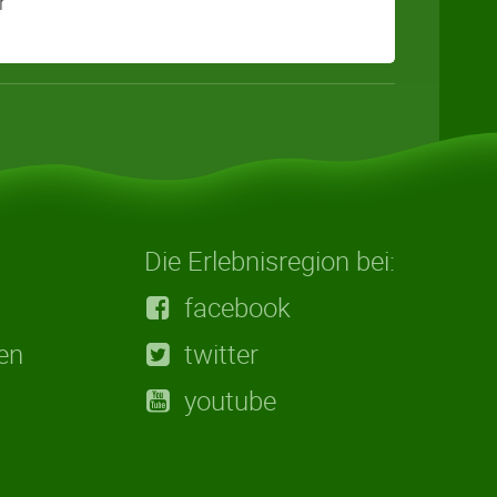
r
Die Erlebnisregion bei:
facebook
en
twitter
youtube