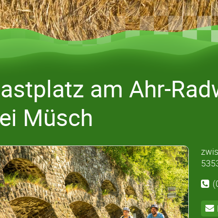
astplatz am Ahr-Rad
ei Müsch
zwis
5353
(