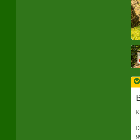
K
D
g