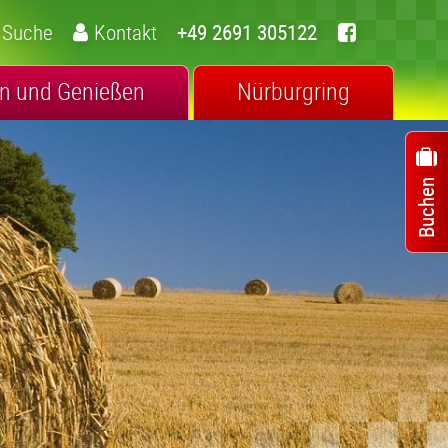
Suche
Kontakt
+49 2691 305122
n und Genießen
Nürburgring