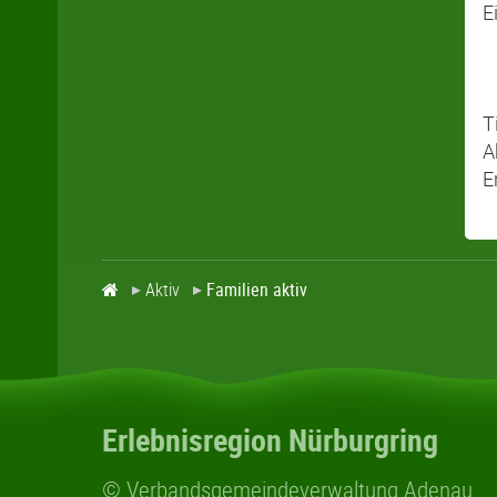
E
T
A
E
Aktiv
Familien aktiv
Erlebnisregion Nürburgring
© Verbandsgemeindeverwaltung Adenau