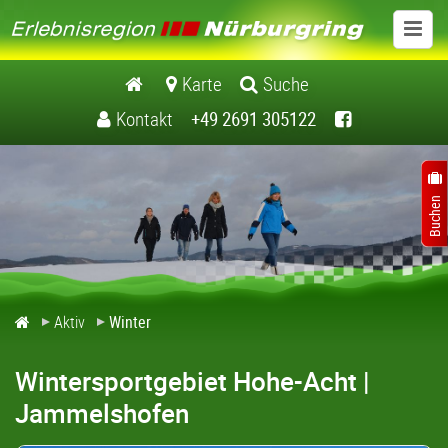
Aktiv
Karte
Suche
Kontakt
+49 2691 305122
Wandern
Radfahren
Winter
Motorrad
Aktiv
Winter
Familien aktiv
Wintersportgebiet Hohe-Acht |
Sport / Outdoor
Jammelshofen